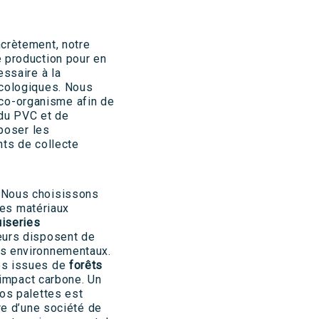
crètement, notre
 production pour en
essaire à la
écologiques. Nous
o-organisme afin de
 du PVC et de
époser les
nts de collecte
 Nous choisissons
 des matériaux
uiseries
eurs disposent de
ts environnementaux.
es issues de
forêts
e impact carbone. Un
nos palettes est
re d’une société de