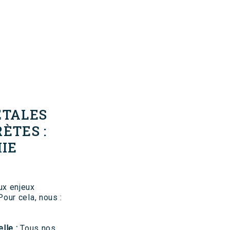
ÉTALES
ÈTES :
MIE
ux enjeux
our cela, nous :
lle :
Tous nos