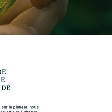
DE
LE
 DE
 sur la planète, nous