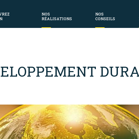
VREZ
NOS
NOS
N
RÉALISATIONS
CONSEILS
VELOPPEMENT DURA