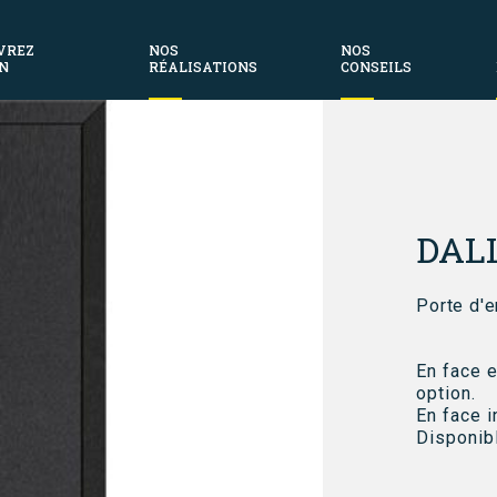
VREZ
NOS
NOS
N
RÉALISATIONS
CONSEILS
Fil
d'Aria
DAL
Porte d'
En face e
option.
En face i
Disponib