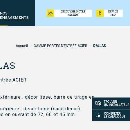
DÉCOUVRIR NOTRE
ESPACE
NOS
RÉSEAU
PRO
ENGAGEMENTS
Accueil
GAMME PORTES D’ENTRÉE ACIER
DALLAS
ne
LAS
entrée ACIER
xtérieure : décor lisse, barre de tirage en
Accès
TROUVER
UN INSTALLATEUR
ntérieure : décor lisse (sans décor).
rapide
le en ouvrant de 72, 60 et 45 mm.
CONSULTER
LE CATALOGUE