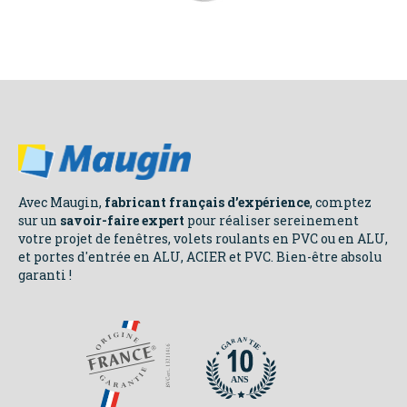
CONSEILS
Avec Maugin,
fabricant français d’expérience
, comptez
sur un
savoir-faire expert
pour réaliser sereinement
votre projet de fenêtres, volets roulants en PVC ou en ALU,
et portes d'entrée en ALU, ACIER et PVC. Bien-être absolu
NOS
garanti !
ENGAGEMENTS
N
N
A
A
R
R
T
T
A
A
I
I
E
E
G
G
ANS
ANS