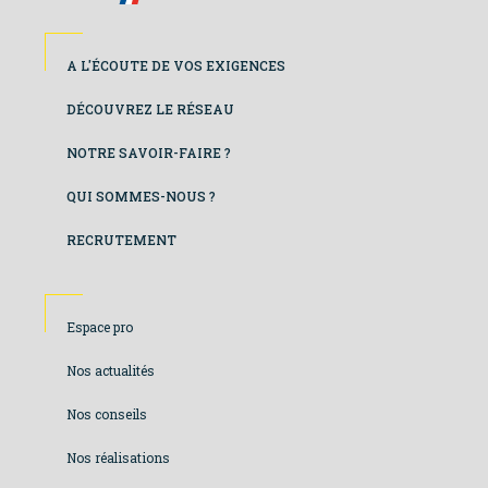
Footer
A L'ÉCOUTE DE VOS EXIGENCES
colonne
DÉCOUVREZ LE RÉSEAU
de
NOTRE SAVOIR-FAIRE ?
gauche
QUI SOMMES-NOUS ?
RECRUTEMENT
Footer
Espace pro
colonne
Nos actualités
de
Nos conseils
droite
Nos réalisations