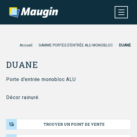
Aller
au
contenu
principal
Navigation
MENU
principale
Fil
Accueil
GAMME PORTES D’ENTRÉE ALU MONOBLOC
DUANE
d'Ariane
DUANE
Porte d'entrée monobloc ALU
Décor rainuré.
TROUVER UN POINT DE VENTE