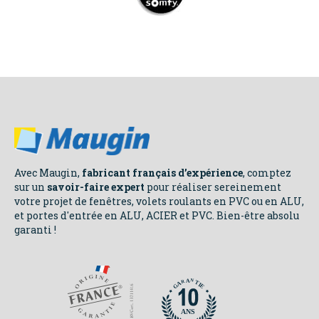
CONSEILS
Avec Maugin,
fabricant français d’expérience
, comptez
sur un
savoir-faire expert
pour réaliser sereinement
votre projet de fenêtres, volets roulants en PVC ou en ALU,
NOS
et portes d'entrée en ALU, ACIER et PVC. Bien-être absolu
garanti !
ENGAGEMENTS
N
N
A
A
R
R
T
T
A
A
I
I
E
E
G
G
ANS
ANS