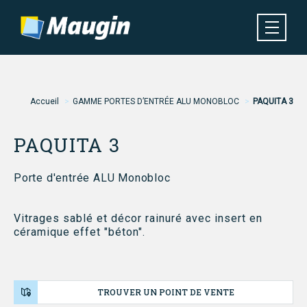
Aller
au
contenu
principal
Navigation
MENU
principale
Fil
Accueil
GAMME PORTES D’ENTRÉE ALU MONOBLOC
PAQUITA 3
d'Ariane
PAQUITA 3
Porte d'entrée ALU Monobloc
Vitrages sablé et décor rainuré avec insert en
céramique effet "béton".
TROUVER UN POINT DE VENTE