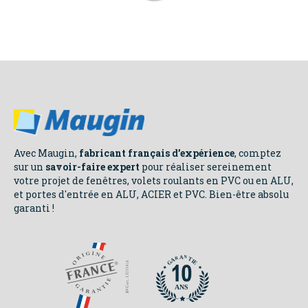
CONSEILS
Avec Maugin,
fabricant français d’expérience
, comptez
sur un
savoir-faire expert
pour réaliser sereinement
votre projet de fenêtres, volets roulants en PVC ou en ALU,
et portes d'entrée en ALU, ACIER et PVC. Bien-être absolu
NOS
garanti !
ENGAGEMENTS
N
N
A
A
R
R
T
T
A
A
I
I
E
E
G
G
ANS
ANS