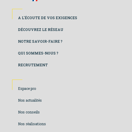
Footer
A L'ÉCOUTE DE VOS EXIGENCES
colonne
DÉCOUVREZ LE RÉSEAU
de
NOTRE SAVOIR-FAIRE ?
gauche
QUI SOMMES-NOUS ?
RECRUTEMENT
Footer
Espace pro
colonne
Nos actualités
de
Nos conseils
droite
Nos réalisations