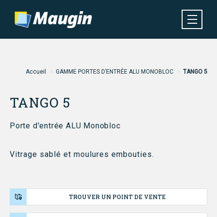
Aller
au
contenu
principal
Navigation
MENU
principale
Fil
Accueil
GAMME PORTES D’ENTRÉE ALU MONOBLOC
TANGO 5
d'Ariane
TANGO 5
Porte d'entrée ALU Monobloc
Vitrage sablé et moulures embouties.
TROUVER UN POINT DE VENTE