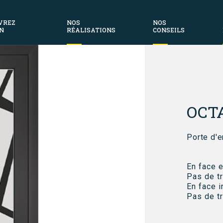
VREZ
NOS
NOS
N
RÉALISATIONS
CONSEILS
Fil
d'Aria
OCT
Porte d'e
En face e
Pas de t
En face i
Pas de t