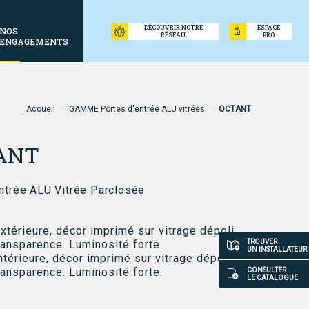
DÉCOUVRIR NOTRE
ESPACE
NOS
RÉSEAU
PRO
ENGAGEMENTS
Accueil
GAMME Portes d'entrée ALU vitrées
OCTANT
ne
ANT
ntrée ALU Vitrée Parclosée
xtérieure, décor imprimé sur vitrage dépoli.
Accès
ransparence. Luminosité forte.
TROUVER
UN INSTALLATEUR
ntérieure, décor imprimé sur vitrage dépoli.
rapide
ransparence. Luminosité forte.
CONSULTER
LE CATALOGUE