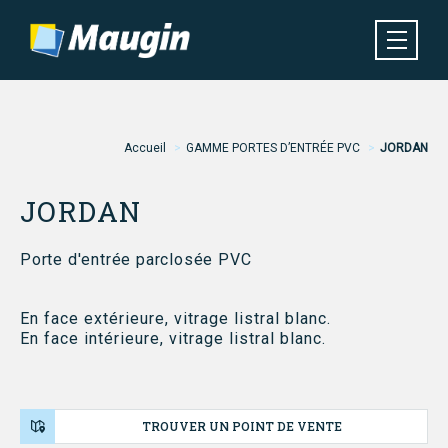
Aller
au
contenu
principal
Navigation
MENU
principale
Fil
Accueil
GAMME PORTES D’ENTRÉE PVC
JORDAN
d'Ariane
JORDAN
Porte d'entrée parclosée PVC
En face extérieure, vitrage listral blanc.
En face intérieure, vitrage listral blanc.
TROUVER UN POINT DE VENTE