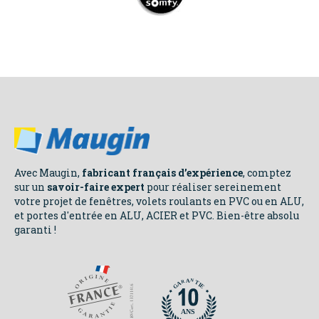
CONSEILS
Avec Maugin,
fabricant français d’expérience
, comptez
sur un
savoir-faire expert
pour réaliser sereinement
votre projet de fenêtres, volets roulants en PVC ou en ALU,
NOS
et portes d'entrée en ALU, ACIER et PVC. Bien-être absolu
garanti !
ENGAGEMENTS
N
N
A
A
R
R
T
T
A
A
I
I
E
E
G
G
ANS
ANS