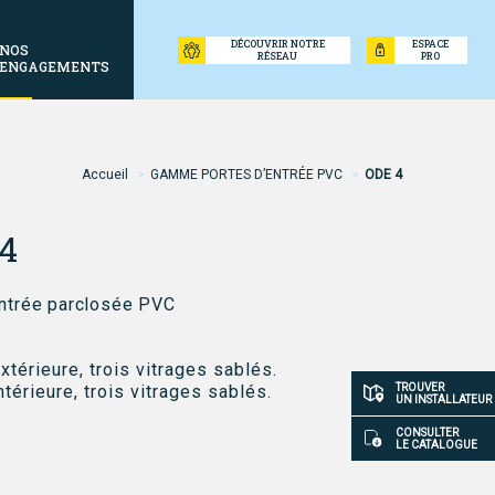
DÉCOUVRIR NOTRE
ESPACE
NOS
RÉSEAU
PRO
ENGAGEMENTS
Accueil
GAMME PORTES D’ENTRÉE PVC
ODE 4
ne
4
entrée parclosée PVC
xtérieure, trois vitrages sablés.
Accès
ntérieure, trois vitrages sablés.
TROUVER
UN INSTALLATEUR
rapide
CONSULTER
LE CATALOGUE