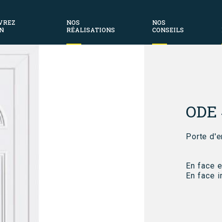
VREZ
NOS
NOS
N
RÉALISATIONS
CONSEILS
Fil
d'Aria
ODE 
Porte d'
En face e
En face i