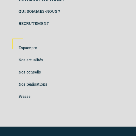
gauche
QUI SOMMES-NOUS ?
RECRUTEMENT
Footer
Espace pro
colonne
Nos actualités
de
Nos conseils
droite
Nos réalisations
Presse