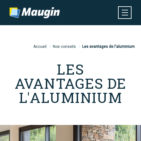
Aller
au
contenu
principal
Navigation
MENU
principale
Fil
Accueil
Nos conseils
Les avantages de l'aluminium
d'Ariane
LES
AVANTAGES DE
L'ALUMINIUM