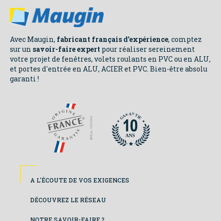
Avec Maugin,
fabricant français d’expérience
, comptez
sur un
savoir-faire expert
pour réaliser sereinement
votre projet de fenêtres, volets roulants en PVC ou en ALU,
et portes d'entrée en ALU, ACIER et PVC. Bien-être absolu
garanti !
NOS
ENGAGEMENTS
N
N
A
A
R
R
T
T
A
A
I
I
E
E
G
G
ANS
ANS
Footer
A L'ÉCOUTE DE VOS EXIGENCES
colonne
DÉCOUVREZ LE RÉSEAU
de
NOTRE SAVOIR-FAIRE ?