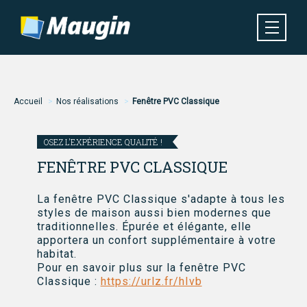
Aller
au
contenu
principal
Navigation
MENU
principale
Fil
Accueil
Nos réalisations
Fenêtre PVC Classique
d'Ariane
OSEZ L'EXPÉRIENCE QUALITÉ !
FENÊTRE PVC CLASSIQUE
La fenêtre PVC Classique s'adapte à tous les
styles de maison aussi bien modernes que
traditionnelles. Épurée et élégante, elle
apportera un confort supplémentaire à votre
habitat.
Pour en savoir plus sur la fenêtre PVC
Classique :
https://urlz.fr/hIvb