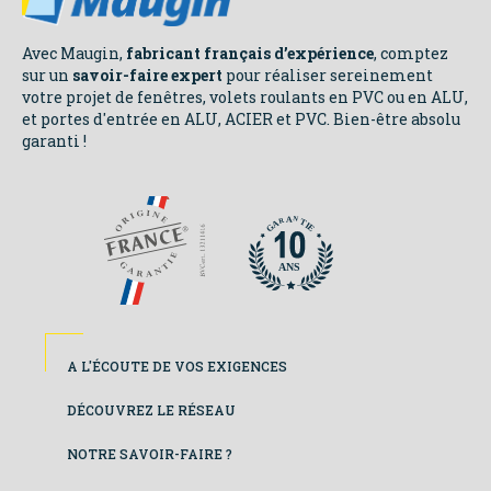
NOS
ENGAGEMENTS
Avec Maugin,
fabricant français d’expérience
, comptez
sur un
savoir-faire expert
pour réaliser sereinement
votre projet de fenêtres, volets roulants en PVC ou en ALU,
et portes d'entrée en ALU, ACIER et PVC. Bien-être absolu
garanti !
N
N
A
A
R
R
T
T
A
A
I
I
E
E
G
G
ANS
ANS
Footer
A L'ÉCOUTE DE VOS EXIGENCES
colonne
DÉCOUVREZ LE RÉSEAU
de
NOTRE SAVOIR-FAIRE ?
gauche