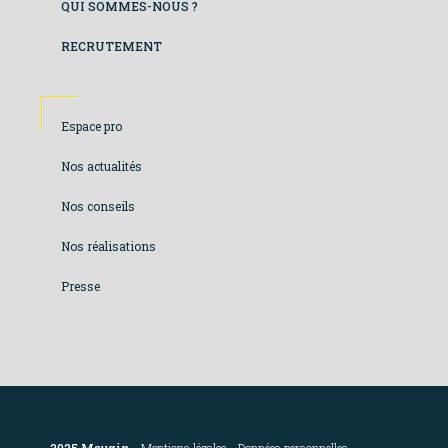
QUI SOMMES-NOUS ?
RECRUTEMENT
Footer
Espace pro
colonne
Nos actualités
de
Nos conseils
droite
Nos réalisations
Presse